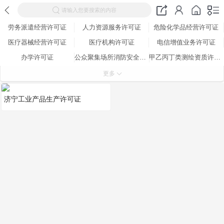
请输入您要搜索的内容
劳务派遣经营许可证
人力资源服务许可证
危险化学品经营许可证
医疗器械经营许可证
医疗机构许可证
电信增值业务许可证
办学许可证
公众聚集场所消防安全检查合格证
甲乙丙丁类测绘资质许可证
全国工业产品生产许可证
营业性演出许可证
网络文化经营许可证
更多
道路运输许可证
出版物经营许可证
广播电视节目制作许可证
济宁工业产品生产许可证
特种设备生产许可证