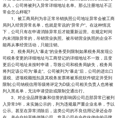
表人，公司将被列入异常详细地址名单。那么注册地址不正
常会怎么样呢?
1、被工商局列为非正常吊销执照公司地址异常会被工商
局列入经营异常名单，也就是常说的“异常户”。在这种情况
下，公司只有在申请消除异常后才能重新运营。在规定时间
内未消除异常的，吊销营业执照。被吊销营业执照的企业不
能再从事经营活动，只能注销。
2、税务局列入“暴走”的业务受到限制如果税务局发现公
司税务变更的详细地址与工商登记的详细地址不一致，且变
更后公司地址未按时申请，导致公司和税务局缺失，税务局
将判定该公司为“暴走”。公司被列为“暴走”后，公司的进出口
退税、进项税额抵扣及其税务发票将被系统软件锁定并受到
限制;公司纳税信用等级将评定为D级;公司相关负责人也将被
列入黑名单，无法申请贷款或限制交通出行。
3、对企业品牌形象和信誉的影响因公司总部异常已被列
入异常3年，未实施公示的，列为违规最严重企业名单，予以
公示。甚至在异常消除后，这类公司的不良信用记录还会存
在，并会自始至终伴随公司，危及公司在合作伙伴中的品牌